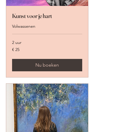
Kunst voor je hart
Volwassenen
2 uur
25
€ 25
euro
Nu boeken