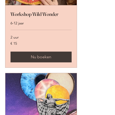
Workshop Wild Wonder
6-12 jaar
2 uur
15
€ 15
euro
Nu boeken