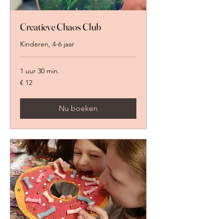
Creatieve Chaos Club
Kinderen, 4-6 jaar
1 uur 30 min.
12
€ 12
euro
Nu boeken